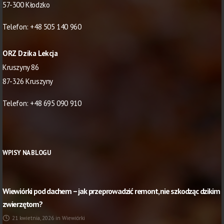
57-300 Kłodzko
Telefon:
+48 505 140 960
ORZ Dzika Lekcja
Kruszyny 86
87-326 Kruszyny
Telefon:
+48 695 090 910
WPISY NA BLOGU
Wiewiórki pod dachem – jak przeprowadzić remont, nie szkodząc dzikim
zwierzętom?
21 kwietnia, 2026
in
Wiewiórki