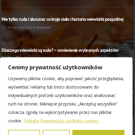
Nie tylko ruda i skoczna: co kryje ciało i historia wiewiórki pospolitej
19 stycznia, 2026
in
Wiewiórki
Dlaczego wiewiórki są rude? – omówienie wybranych aspektów
anatomii
Cenimy prywatność użytkowników
20 stycznia, 2025
in
Wiewiórki
Używamy plików cookie, aby poprawić jakość przeglądania,
wyświetlać reklamy lub treści dostosowane do
Polityka Prywatności i polityka cookies
indywidualnych potrzeb użytkowników oraz analizować
Regulamin darowizn
ruch na stronie. Kliknięcie przycisku „Akceptuj wszystkie”
oznacza zgodę na wykorzystywanie przez nas plików
cookie.
Polityka Prywatności i polityka cookies