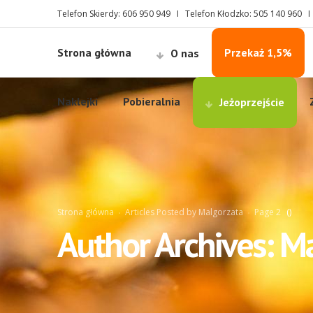
Telefon Skierdy: 606 950 949 I Telefon Kłodzko: 505 140 960 
Strona główna
Przekaż 1,5%
O nas
Naklejki
Pobieralnia
Jeżoprzejście
Strona główna
Articles Posted by Malgorzata
Page 2
(
)
Author Archives: M