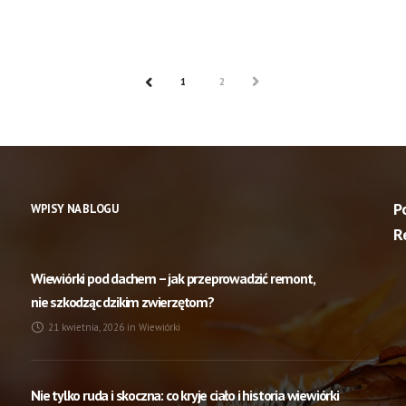
1
2
NASTĘPNY
POPRZEDNI
P
WPISY NA BLOGU
R
Wiewiórki pod dachem – jak przeprowadzić remont,
nie szkodząc dzikim zwierzętom?
21 kwietnia, 2026
in
Wiewiórki
Nie tylko ruda i skoczna: co kryje ciało i historia wiewiórki