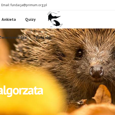
I Email: fundacja@primum.org.pl
Ankieta
Quizy
Zwierzowiedza
Kontakt
algorzata