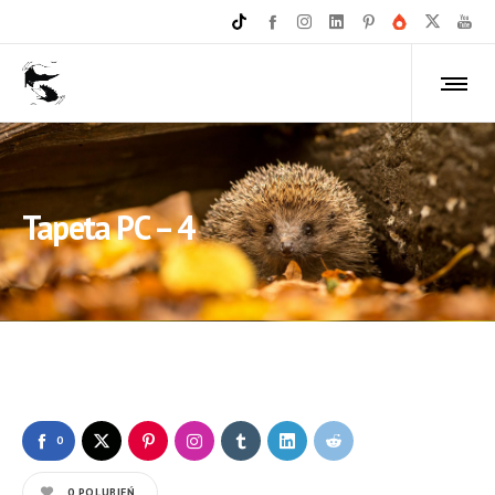
Tapeta PC – 4
0
0
POLUBIEŃ