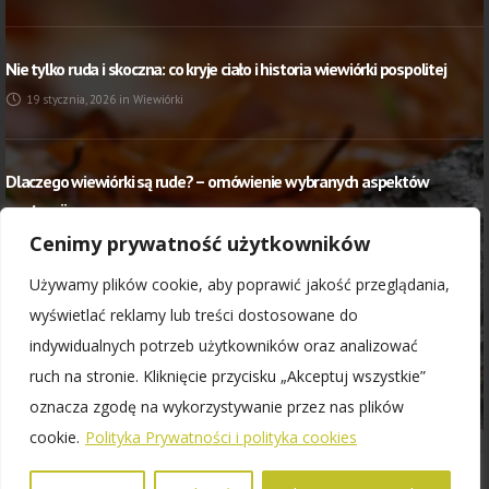
Nie tylko ruda i skoczna: co kryje ciało i historia wiewiórki pospolitej
19 stycznia, 2026
in
Wiewiórki
Dlaczego wiewiórki są rude? – omówienie wybranych aspektów
anatomii
Cenimy prywatność użytkowników
20 stycznia, 2025
in
Wiewiórki
Używamy plików cookie, aby poprawić jakość przeglądania,
wyświetlać reklamy lub treści dostosowane do
Polityka Prywatności i polityka cookies
indywidualnych potrzeb użytkowników oraz analizować
Regulamin darowizn
ruch na stronie. Kliknięcie przycisku „Akceptuj wszystkie”
oznacza zgodę na wykorzystywanie przez nas plików
cookie.
Polityka Prywatności i polityka cookies