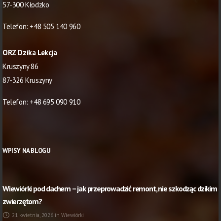
57-300 Kłodzko
Telefon:
+48 505 140 960
ORZ Dzika Lekcja
Kruszyny 86
87-326 Kruszyny
Telefon:
+48 695 090 910
WPISY NA BLOGU
Wiewiórki pod dachem – jak przeprowadzić remont, nie szkodząc dzikim
zwierzętom?
21 kwietnia, 2026
in
Wiewiórki